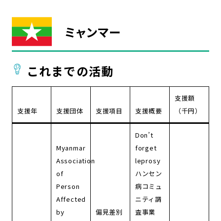
ミャンマー
これまでの活動
支援額
支援年
支援団体
支援項目
支援概要
（千円）
Don’t
Myanmar
forget
Association
leprosy
of
ハンセン
Person
病コミュ
Affected
ニティ調
by
偏見差別
査事業