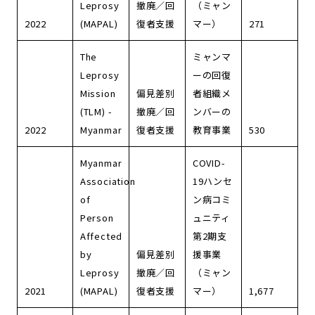
Leprosy
撤廃／回
（ミャン
2022
(MAPAL)
復者支援
マー）
271
The
ミャンマ
Leprosy
ーの回復
Mission
偏見差別
者組織メ
(TLM) -
撤廃／回
ンバーの
2022
Myanmar
復者支援
教育事業
530
Myanmar
COVID-
Association
19ハンセ
of
ン病コミ
Person
ュニティ
Affected
第2期支
by
偏見差別
援事業
Leprosy
撤廃／回
（ミャン
2021
(MAPAL)
復者支援
マー）
1,677