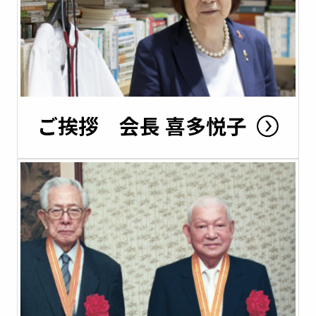
ご挨拶 会長 喜多悦子