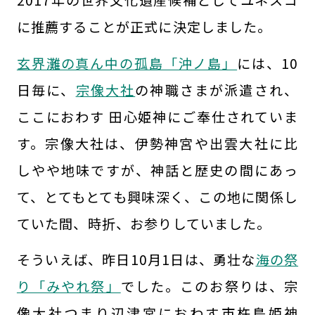
2017年の世界文化遺産候補としてユネスコ
に推薦することが正式に決定しました。
玄界灘の真ん中の孤島「沖ノ島」
には、10
日毎に、
宗像大社
の神職さまが派遣され、
ここにおわす 田心姫神にご奉仕されていま
す。宗像大社は、伊勢神宮や出雲大社に比
しやや地味ですが、神話と歴史の間にあっ
て、とてもとても興味深く、この地に関係し
ていた間、時折、お参りしていました。
そういえば、昨日10月1日は、勇壮な
海の祭
り「みやれ祭」
でした。このお祭りは、宗
像大社つまり辺津宮におわす市杵島姫神