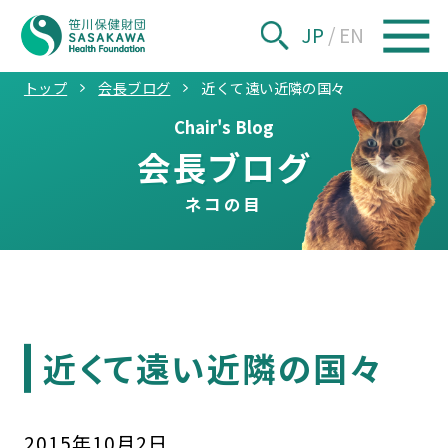
JP
/
EN
トップ
会長ブログ
近くて遠い近隣の国々
Chair's Blog
会長ブログ
ネコの目
近くて遠い近隣の国々
2015
年
10
月
2
日