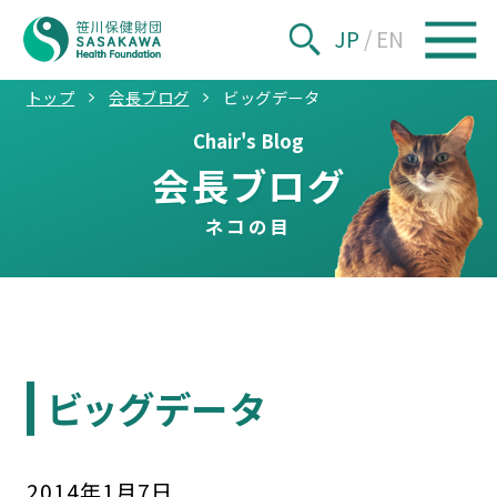
JP
/
EN
トップ
会長ブログ
ビッグデータ
Chair's Blog
会長ブログ
ネコの目
ビッグデータ
2014
年
1
月
7
日