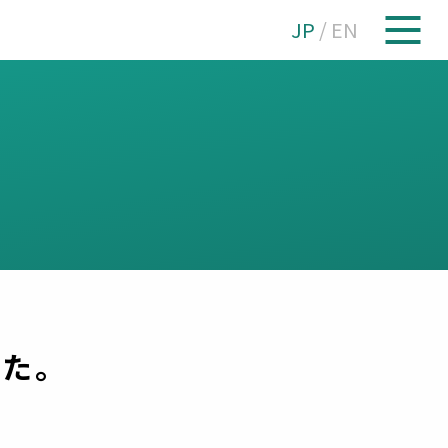
JP
/
EN
た。