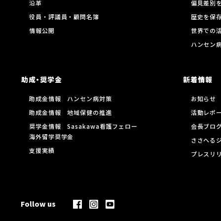
沿革
偏見差別
役員・評議員・顧問名簿
歴史を保
情報公開
世界での
ハンセン
助成・奨学金
新着情報
助成金情報 ハンセン病対策
お知らせ
助成金情報 地域保健の推進
活動レポ
奨学金情報 Sasakawa看護フェロー
会長ブロ
海外留学奨学金
ささへる
支援実績
プレスリ
Follow us