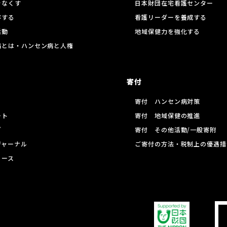
をなくす
日本財団在宅看護センター
存する
看護リーダーを養成する
活動
地域保健力を強化する
病とは・ハンセン病と人権
寄付
寄付 ハンセン病対策
ート
寄付 地域保健の推進
グ
寄付 その他活動/一般寄附
ジャーナル
ご寄付の方法・税制上の優遇措
リース