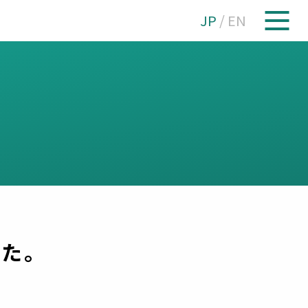
JP
/
EN
た。