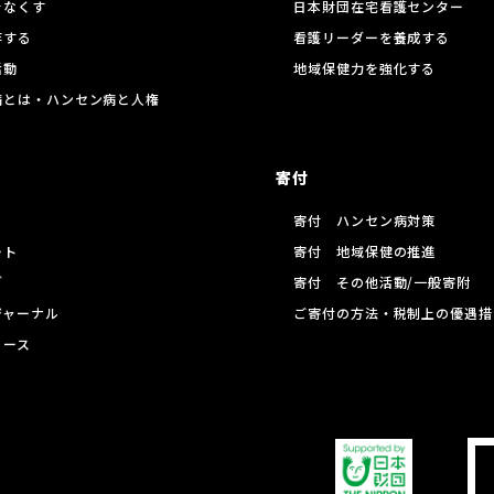
をなくす
日本財団在宅看護センター
存する
看護リーダーを養成する
活動
地域保健力を強化する
病とは・ハンセン病と人権
寄付
寄付 ハンセン病対策
ート
寄付 地域保健の推進
グ
寄付 その他活動/一般寄附
ジャーナル
ご寄付の方法・税制上の優遇措
リース