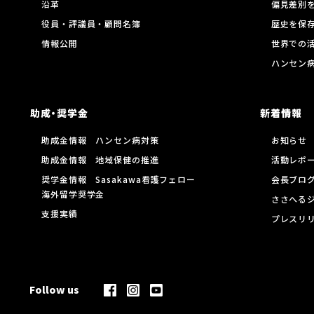
沿革
偏見差別
役員・評議員・顧問名簿
歴史を保
情報公開
世界での
ハンセン
助成・奨学金
新着情報
助成金情報 ハンセン病対策
お知らせ
助成金情報 地域保健の推進
活動レポ
奨学金情報 Sasakawa看護フェロー
会長ブロ
海外留学奨学金
ささへる
支援実績
プレスリ
Follow us