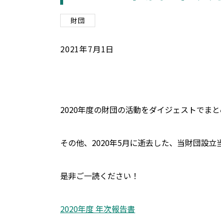
財団
2021
年
7
月
1
日
2020年度の財団の活動をダイジェストでま
その他、2020年5月に逝去した、当財団設
是非ご一読ください！
2020年度 年次報告書