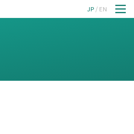
JP
/
EN