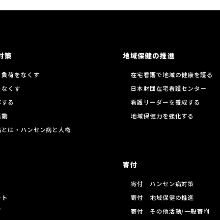
対策
地域保健の推進
る負荷をなくす
在宅看護で地域の健康を護る
をなくす
日本財団在宅看護センター
存する
看護リーダーを養成する
活動
地域保健力を強化する
病とは・ハンセン病と人権
寄付
寄付 ハンセン病対策
ート
寄付 地域保健の推進
グ
寄付 その他活動/一般寄附