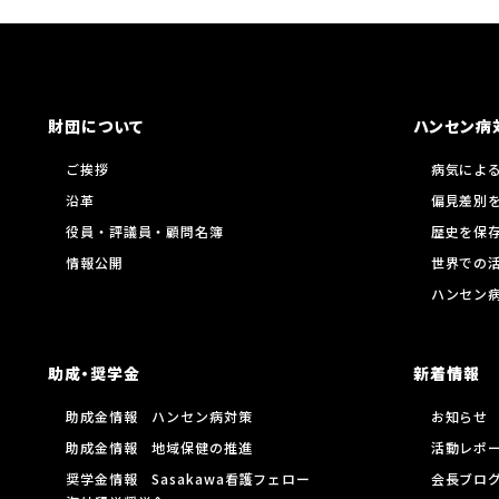
財団について
ハンセン病
ご挨拶
病気によ
沿革
偏見差別
役員・評議員・顧問名簿
歴史を保
情報公開
世界での
ハンセン
助成・奨学金
新着情報
助成金情報 ハンセン病対策
お知らせ
助成金情報 地域保健の推進
活動レポ
奨学金情報 Sasakawa看護フェロー
会長ブロ