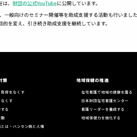
在は、
財団の公式YouTube
に公開しています。
、一般向けのセミナー開催等を助成支援する活動も行いまし
目的を変え、引き続き助成支援を継続しています。
対策
地域保健の推進
る負荷をなくす
在宅看護で地域の健康を護る
をなくす
日本財団在宅看護センター
存する
看護リーダーを養成する
活動
地域保健力を強化する
病とは・ハンセン病と人権