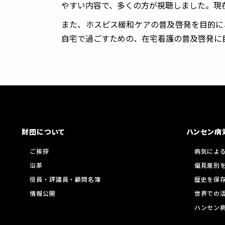
やすい内容で、多くの方が視聴しました。現
また、ホスピス緩和ケアの普及啓発を目的に
自宅で過ごすための、在宅看護の普及啓発に
財団について
ハンセン病
ご挨拶
病気によ
沿革
偏見差別
役員・評議員・顧問名簿
歴史を保
情報公開
世界での
ハンセン