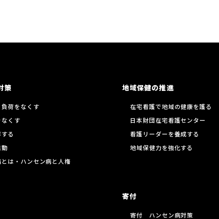
対策
地域保健の推進
る負荷をなくす
在宅看護で地域の健康を護る
をなくす
日本財団在宅看護センター
存する
看護リーダーを養成する
活動
地域保健力を強化する
病とは・ハンセン病と人権
寄付
寄付 ハンセン病対策