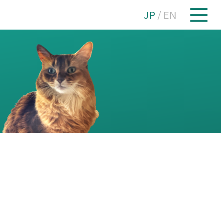
JP
/
EN