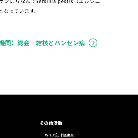
ルサンにちなんで
Yersinia pestis（エルシニ
となっています。
健機関）総会 結核とハンセン病
その他活動
WHO笹川健康賞