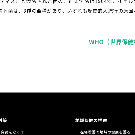
ペスティス）
と命名された菌の、正式学名は1964年、イェ
スト菌は、3種の亜種があり、いずれも歴史的大流行の原因
WHO（世界保
対策
地域保健の推進
る負荷をなくす
在宅看護で地域の健康を護る