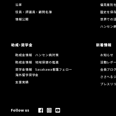
沿革
偏見差別
役員・評議員・顧問名簿
歴史を保
情報公開
世界での
ハンセン
助成・奨学金
新着情報
助成金情報 ハンセン病対策
お知らせ
助成金情報 地域保健の推進
活動レポ
奨学金情報 Sasakawa看護フェロー
会長ブロ
海外留学奨学金
ささへる
支援実績
プレスリ
Follow us