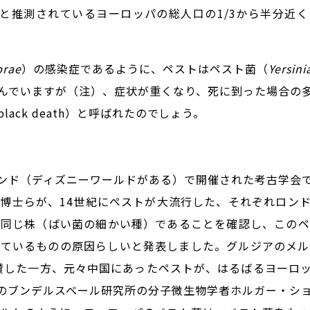
万強と推測されているヨーロッパの総人口の1/3から半分近
prae
）の感染症であるように、ペストはペスト菌（
Yersini
んでいますが（注）、症状が重くなり、死に到った場合の
ck death）と呼ばれたのでしょう。
ルランド（ディズニーワールドがある）で開催された考古学会
博士らが、14世紀にペストが大流行した、それぞれロン
同じ株（ばい菌の細かい種）であることを確認し、このペスト
しているものの原因らしいと発表しました。グルジアのメル
賛した一方、元々中国にあったペストが、はるばるヨーロ
のブンデルスベール研究所の分子微生物学者ホルガー・シ