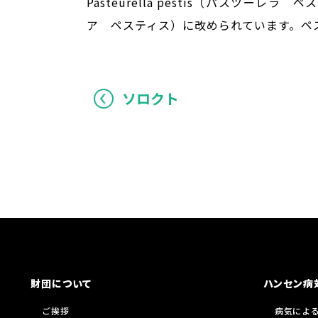
Pasteurella pestis（パスツーレラ 
ア ペスティス）
に改められています。ペ
ソロクト
財団について
ハンセン病
ご挨拶
病気によ