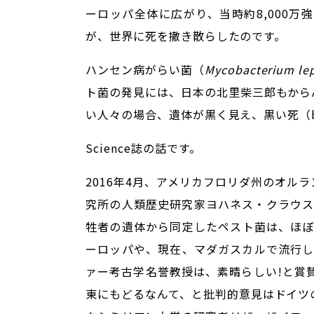
ーロッパ全体に広がり、当時約8,000
が、世界に死を撒き散らしたのです。
ハンセン病がらい菌（
Mycobacterium le
ト菌の発見には、日本の北里柴三郎もから
い人々の場合、遺体が黒く見え、黒い死（bla
Science誌の話です。
2016年4月、アメリカフロリダ州のオ
究所の人類歴史研究家ヨハネス・クラウス
牲者の遺体から同定したペスト菌は、ほぼ
ーロッパや、現在、マダガスカルで流行
ァー考古学名誉教授は、素晴らしい!と賞
東にもどるなんて、と批判的意見はドイツ