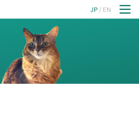
JP
/
EN