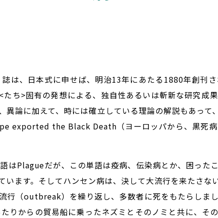
学」）誌は、日本式に申せば、明治13年にあたる1880年創
<たち>固有の発想による、独自性あるいは斬新な研究成
、異論に加えて、時には確立している理論の解説もあって
ope exported the Black Death（ヨーロッパ
英語はPlagueだが、この単語は疫病、伝染病とか、困っ
ています。そしてハンセン病は、決して大流行を来たさな
行（outbreak）を繰り返し、多数者に死をもたらし
あたりからの貿易船に乗ったネズミとそのノミと共に、そ