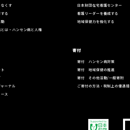
をなくす
日本財団在宅看護センター
存する
看護リーダーを養成する
活動
地域保健力を強化する
病とは・ハンセン病と人権
寄付
寄付 ハンセン病対策
ート
寄付 地域保健の推進
グ
寄付 その他活動/一般寄附
ジャーナル
ご寄付の方法・税制上の優遇措
リース