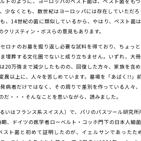
ェルトのように、ヨーロッパのペスト菌は、ペスト菌をもつ
、少なくとも、数世紀はヨーロッパには存在していただろう
も、14世紀の菌に類似しているから、やはり、ペスト菌
のクリスティン・ボスらの意見もあります。
ルセロナのお墓を掘り返し必要な試料を得ており、ちょっと
まま埋葬する文化圏でないと成り立ちません。いずれ、大冊
は20万強まで減少したものの、回復した方々、家族を含
変異以上に、人々を苦しめています。墓場を「あばく!!」
、発病者だけではなく、その周りで差別を作っている人々、
のだ・・・そんなことを思いながら、読みました。
るいはフランス系スイス人）で、パリのパスツール研究所
同時期、ドイツの医学者ローベルト・コッホ門下の日本人細
ペスト菌と初めて証明したのが、イェルサンであったた