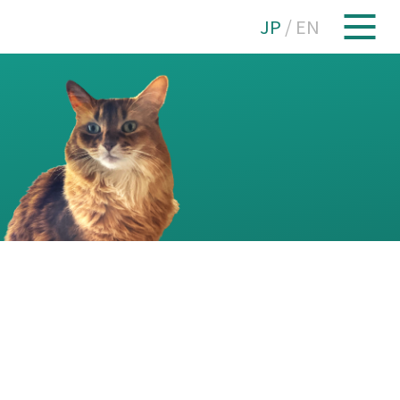
JP
/
EN