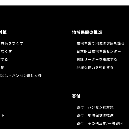
対策
地域保健の推進
る負荷をなくす
在宅看護で地域の健康を護る
をなくす
日本財団在宅看護センター
存する
看護リーダーを養成する
活動
地域保健力を強化する
病とは・ハンセン病と人権
寄付
寄付 ハンセン病対策
ート
寄付 地域保健の推進
グ
寄付 その他活動/一般寄附