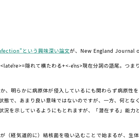
sis Infection”という興味深い論文
が、New England Journa
s（<latēre>=隠れて横たわる+<-ēns>現在分詞の語
とか、明らかに病原体が侵入しているにも関わらず病原性を
状態で、あまり良い意味ではないのですが、一方、何とな
状況を示しているようにもとれますが、「潜在する」能力と
ちが（経気道的に）結核菌を吸い込むことで始まるが、生体