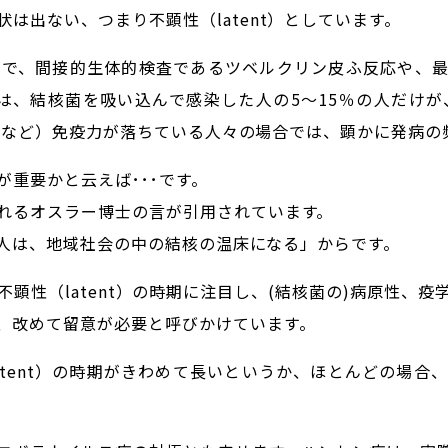
は出ない、つまり不顕性（latent）としています。
、間接的生体的検査であるツベルクリン皮ふ反応や、最近では、
際には、結核菌を吸い込んで感染した人の5～15％の人だ
IDSなど）免疫力が落ちている人々の場合では、顕かに発病
重要かと云えば･･･です。
れるオスラー博士の言が引用されています。
いる人は、地域社会の中の結核の温床になる」からです。
顕性（latent）の時期に注目し、(結核菌の)病原性、
、改めて留意が必要と呼びかけています。
atent）の時期がきわめて長いというか、ほとんどの場合