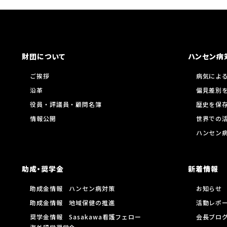
財団について
ハンセン病
ご挨拶
病気によ
沿革
偏見差別
役員・評議員・顧問名簿
歴史を保
情報公開
世界での
ハンセン
助成・奨学金
新着情報
助成金情報 ハンセン病対策
お知らせ
助成金情報 地域保健の推進
活動レポ
奨学金情報 Sasakawa看護フェロー
会長ブロ