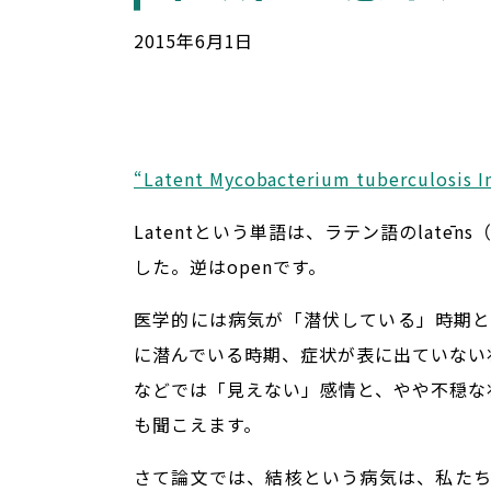
2015
年
6
月
1
日
“Latent Mycobacterium tuberculo
Latentという単語は、ラテン語のlatēn
した。逆はopenです。
医学的には病気が「潜伏している」時期
に潜んでいる時期、症状が表に出ていない
などでは「見えない」感情と、やや不穏な
も聞こえます。
さて論文では、結核という病気は、私た