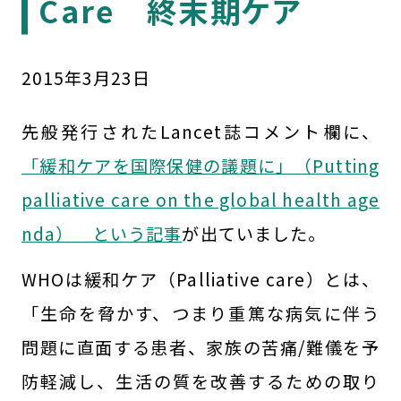
Care 終末期ケア
2015
年
3
月
23
日
先般発行されたLancet誌コメント欄に、
「緩和ケアを国際保健の議題に」（Putting
palliative care on the global health age
nda） という記事
が出ていました。
WHOは緩和ケア（Palliative care）とは、
「生命を脅かす、つまり重篤な病気に伴う
問題に直面する患者、家族の苦痛/難儀を予
防軽減し、生活の質を改善するための取り