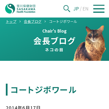
JP
/
EN
トップ
会長ブログ
コートジボワール
Chair's Blog
会長ブログ
ネコの目
コートジボワール
2014
年
6
月
17
日