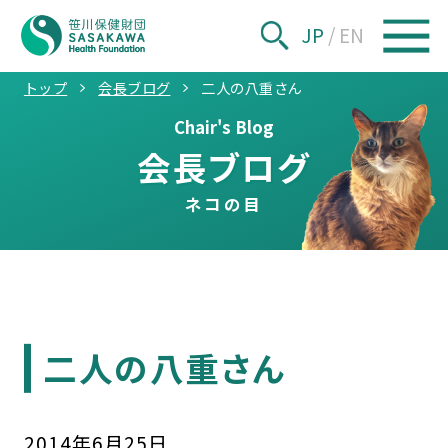
JP
/
EN
トップ
会長ブログ
二人の八重さん
Chair's Blog
会長ブログ
ネコの目
二人の八重さん
2014
年
6
月
25
日