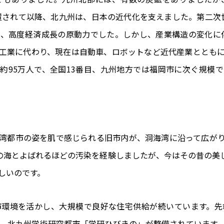
設置されて以降、北九州は、日本の近代化を支えました。第二次
に、高度経済成長の原動力でした。しかし、産業構造の変化に
工業に代わり、現在は自動車、ロボットなど近代産業ととも
約95万人で、全国13番目、九州地方では福岡市に次ぐ規模
湾都市の姿を肌で感じられる旧市内が、洞海湾に沿って広が
の海とよばれるほどの汚染を経験しましたが、今はその昔の美
しいのです。
市環境を活かし、大規模で良好な住宅供給が続いています。先
、北九州学術研究都市「学研ひびきの」が整備されています