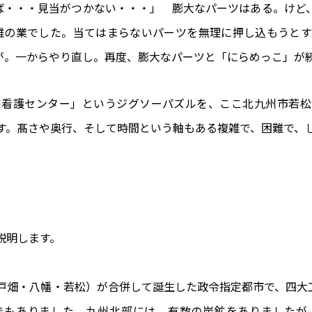
ば・・・見当がつかない・・・」 膨大なパーツはある。けど
難の業でした。当てはまらないパーツを無理に押し込もうとす
が。一からやり直し。再度、膨大なパーツと「にらめっこ」が
宅看護センター」というジグソーパズルを、ここ北九州市若松
す。髙さや奥行、そして時間という軸もある複雑で、困難で、
説明します。
倉・戸畑・八幡・若松）が合併して誕生した政令指定都市で、四大
翼でもありました。九州北部には、有数の炭鉱をありましたが