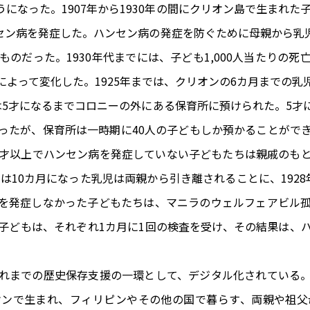
なった。1907年から1930年の間にクリオン島で生まれた子供
ンセン病を発症した。ハンセン病の発症を防ぐために母親から
だった。1930年代までには、子ども1,000人当たりの死亡
よって変化した。1925年までは、クリオンの6カ月までの
は5才になるまでコロニーの外にある保育所に預けられた。5才
ったが、保育所は一時期に40人の子どもしか預かることがで
は、2才以上でハンセン病を発症していない子どもたちは親戚の
には10カ月になった乳児は両親から引き離されることに、192
を発症しなかった子どもたちは、マニラのウェルフェアビル
子どもは、それぞれ1カ月に1回の検査を受け、その結果は、
れまでの歴史保存支援の一環として、デジタル化されている
オンで生まれ、フィリピンやその他の国で暮らす、両親や祖父