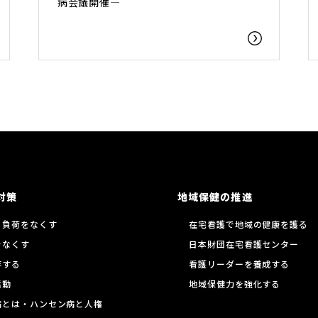
病会議開催―
対策
地域保健の推進
る負荷をなくす
在宅看護で地域の健康を護る
をなくす
日本財団在宅看護センター
存する
看護リーダーを養成する
活動
地域保健力を強化する
病とは・ハンセン病と人権