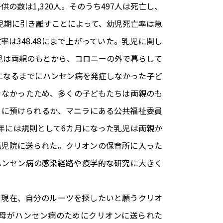
の数は1,320人。そのうち497人は死亡し、
乳児期に引き離すことによって、幼児死亡率は急
率は348.48にまで上がっていた。乳児に関し
乳児は両親のもとから、コロニーの外で暮らして
になるまでにハンセン病を発症しなかった子ど
きなかったため、多くの子どもたちは両親のも
もとに預けられるか、マニラにある公共福祉委員
8年には規則として6カ月になった乳児は両親か
孤児院に送られた。クリオンの保育所に入った
ハンセン病の感染経路や疫学的な研究に大きく
。現在、自分のルーツを探したいと願うクリオ
母がハンセン病のためにクリオンに送られた