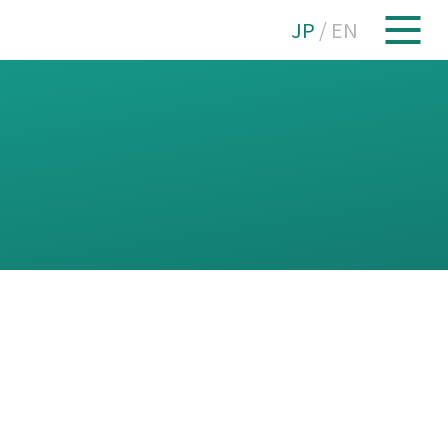
JP
/
EN