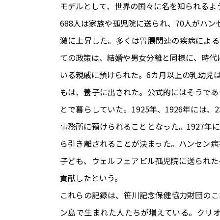
モデルとして、世界の国々に名を知られるように
688人は家族や孤児院に送られ、70人がハ
激に上昇した。多くは胃腸関連の疾病によるもの
ての政策は、結婚や男女分離と同様に、時代に
いる親戚に預けられた。6カ月以上の乳幼児
もは、養子に出された。公式的にはそうであ
とで暮らしていた。1925年、1926年に
事務所に預けられることとなった。1927年
ら引き離されることが決まった。ハンセン病
子ども、ウェルフェアビル孤児院に送られた
貢献したという。
これらの記録は、笹川記念保健協力財団のこ
ン島で生まれた人たちが増えている。クリ