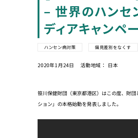
– 世界のハン
ディアキャンペ
ハンセン病対策
偏見差別をなくす
2020
年
1
月
24
日
活動地域：
日本
笹川保健財団（東京都港区）はこの度、財団
ション」の本格始動を発表しました。