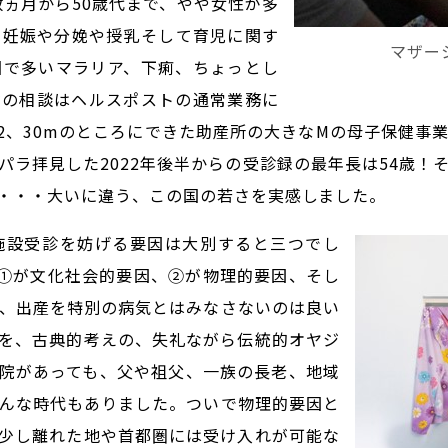
数ヵ月から50歳代まで、やや女性が多
る妊娠や分娩や授乳そして育児に関す
マザー
国で多いマラリア、下痢、ちょっとし
健の相談はヘルスポストの通常業務に
2、30mのところにできた助産所の大きなMの母子保健事
パラ拝見した2022年後半からの受診録の最年長は54歳！
・・・大いに違う、この国の若さを実感しました。
施設受診を妨げる要因は大別すると三つでし
、①が文化社会的要因、②が物理的要因、そし
、出産を特別の病気とはみなさないのは良い
を、古典的考えの、失礼ながら伝統的オヤジ
院があっても、父や祖父、一族の長老、地域
んな時代もありました。ついで物理的要因と
少し離れた地や首都圏には受け入れが可能な