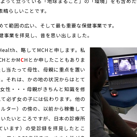
もよって立っている「地球まるごと」の「環境」をも含めた
素晴らしいことです。
めて範囲の広い、そして最も重要な保健事業です。
健事業を拝見し、昔を思い出しました。
ld Health、略してMCHと申します。私
CHとかM
C
Hとか申したこともありま
差し当たって母性、母親に重点を置い
た。それは、かの地の状況からはとて
、女性・・・母親がきちんと知識を修
えて必ず女の子には伝わります。他の
ェルター）の傍の、以前から稼働して
云いたいところですが、日本の診療所
ています）の受診録を拝見したとこ