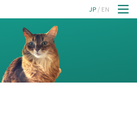
JP
/
EN