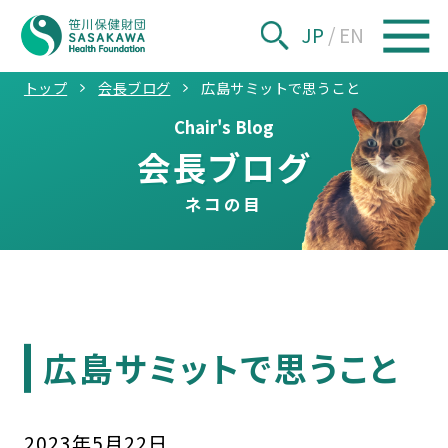
JP
/
EN
トップ
会長ブログ
広島サミットで思うこと
Chair's Blog
会長ブログ
ネコの目
広島サミットで思うこと
2023
年
5
月
22
日