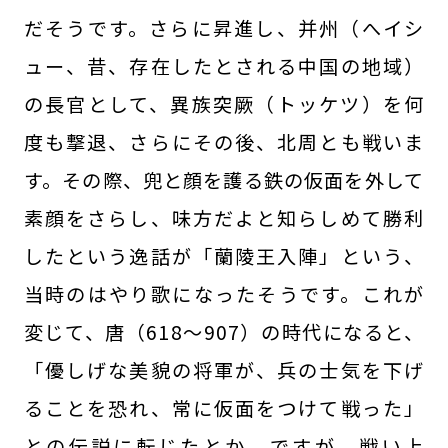
だそうです。さらに昇進し、并州（へイシ
ュー、昔、存在したとされる中国の地域）
の長官として、異族突厥（トッケツ）を何
度も撃退、さらにその後、北周とも戦いま
す。その際、兜と顔を護る鉄の仮面を外して
素顔をさらし、味方だよと知らしめて勝利
したという逸話が「蘭陵王入陣」という、
当時のはやり歌になったそうです。これが
変じて、唐（618～907）の時代になると、
「優しげな美貌の将軍が、兵の士気を下げ
ることを恐れ、常に仮面をつけて戦った」
との伝説に転じたとか。ですが、戦い上