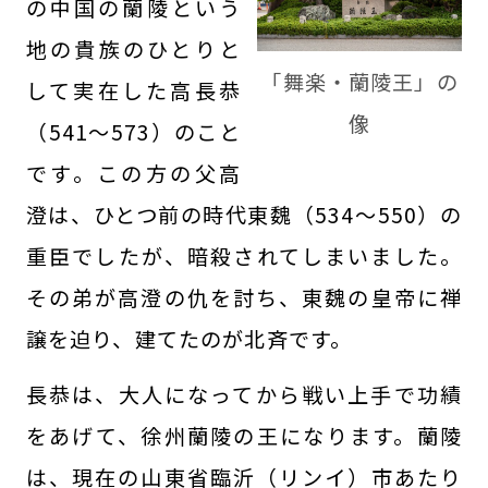
の中国の蘭陵という
地の貴族のひとりと
「舞楽・蘭陵王」の
して実在した高長恭
像
（541～573）のこと
です。この方の父高
澄は、ひとつ前の時代東魏（534～550）の
重臣でしたが、暗殺されてしまいました。
その弟が高澄の仇を討ち、東魏の皇帝に禅
譲を迫り、建てたのが北斉です。
長恭は、大人になってから戦い上手で功績
をあげて、徐州蘭陵の王になります。蘭陵
は、現在の山東省臨沂（リンイ）市あたり