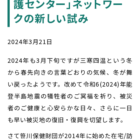
護センター」ネットワー
クの新しい試み
2024
年
3
月
21
日
2024年も3月下旬ですが三寒四温という冬
から春先向きの言葉どおりの気候、冬が舞
い戻ったようです。改めて令和6(2024)年能
登半島地震の犠牲者のご冥福を祈り、被災
者のご健康と心安らかな日々、さらに一日
も早い被災地の復旧・復興を切望します。
さて笹川保健財団が2014年に始めた在宅/訪