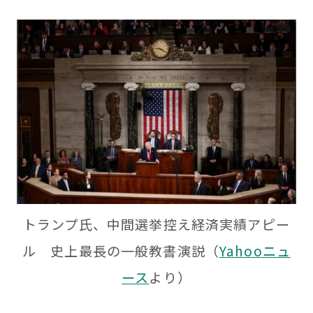
トランプ氏、中間選挙控え経済実績アピー
ル 史上最長の一般教書演説（
Yahooニュ
ース
より）