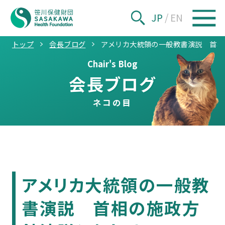
JP
/
EN
トップ
会長ブログ
アメリカ大統領の一般教書演説 首相
Chair's Blog
会長ブログ
ネコの目
アメリカ大統領の一般教
書演説 首相の施政方