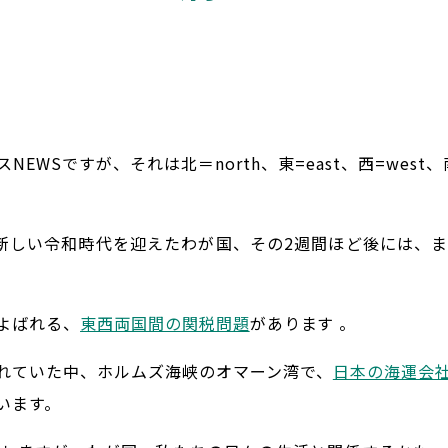
EWSですが、それは北＝north、東=east、西=west
新しい令和時代を迎えたわが国、その2週間ほど後には、
よばれる、
東西両国間の関税問題
があります 。
れていた中、ホルムズ海峡のオマーン湾で、
日本の海運会
います。