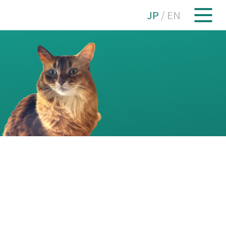
JP
/
EN