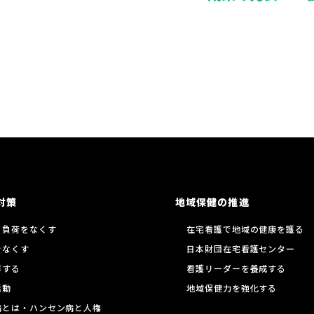
対策
地域保健の推進
る負荷をなくす
在宅看護で地域の健康を護る
をなくす
日本財団在宅看護センター
存する
看護リーダーを養成する
活動
地域保健力を強化する
病とは・ハンセン病と人権