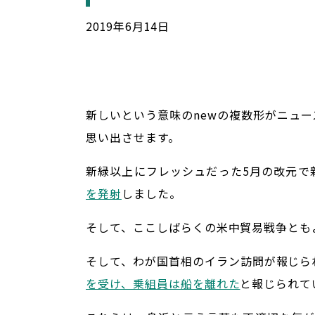
2019
年
6
月
14
日
新しいという意味のnewの複数形がニュースN
思い出させます。
新緑以上にフレッシュだった5月の改元で
を発射
しました。
そして、ここしばらくの米中貿易戦争とも
そして、わが国首相のイラン訪問が報じら
を受け、乗組員は船を離れた
と報じられて