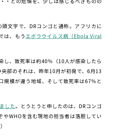
・・との危惧を、少しは感じるべきものの
ngoの頭文字で、DRコンゴと通称。アフリカに
）では、もう
エボラウイルス病（Ebola Viral
染し、致死率は約40％（10人が感染したら
央部のそれは、昨年10月が初発で、6月13
人口規模が違う地域、そして致死率は67％と
ました
。とうとうと申したのは、DRコンゴ
ぞやWHOを含む現地の担当者は落胆してい
照）