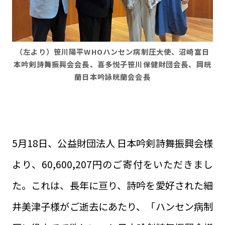
（左より）笹川陽平WHOハンセン病制圧大使、沼崎富日
本吟剣詩舞振興会会長、喜多悦子笹川保健財団会長、岡晄
蘭日本吟詠晄蘭会会長
5月18日、公益財団法人 日本吟剣詩舞振興会様
より、60,600,207円のご寄付をいただきまし
た。これは、長年に亘り、詩吟を愛好された細
井美津子様がご逝去にあたり、「ハンセン病制