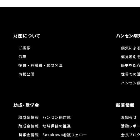
財団について
ハンセン病
ご挨拶
病気によ
沿革
偏見差別
役員・評議員・顧問名簿
歴史を保
情報公開
世界での
ハンセン
助成・奨学金
新着情報
助成金情報 ハンセン病対策
お知らせ
助成金情報 地域保健の推進
活動レポ
奨学金情報 Sasakawa看護フェロー
会長ブロ