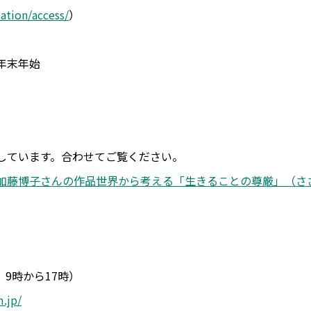
ation/access/
）
年末年始
しています。合わせてご覧ください。
加藤博子さんの作品世界から考える「生きることの尊厳」（さ
日 9時から17時）
.jp/