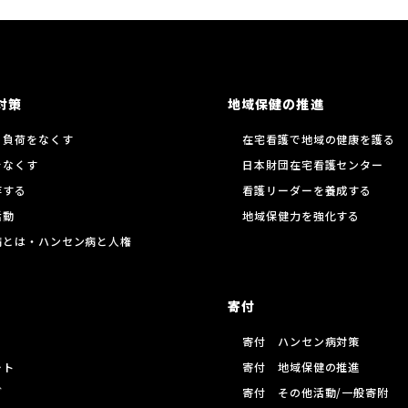
対策
地域保健の推進
る負荷をなくす
在宅看護で地域の健康を護る
をなくす
日本財団在宅看護センター
存する
看護リーダーを養成する
活動
地域保健力を強化する
病とは・ハンセン病と人権
寄付
寄付 ハンセン病対策
ート
寄付 地域保健の推進
グ
寄付 その他活動/一般寄附