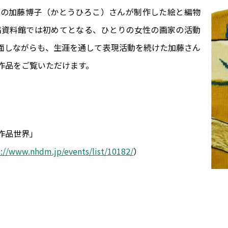
復者の加藤博子（かとうひろこ）さんが制作した絵と編物
病資料館では初めてとなる、ひとりの女性の画家の活動
面しながらも、生涯を通して表現活動を続けた加藤さん
作品をご覧いただけます。
。
作品世界」
s://www.nhdm.jp/events/list/10182/
）
）