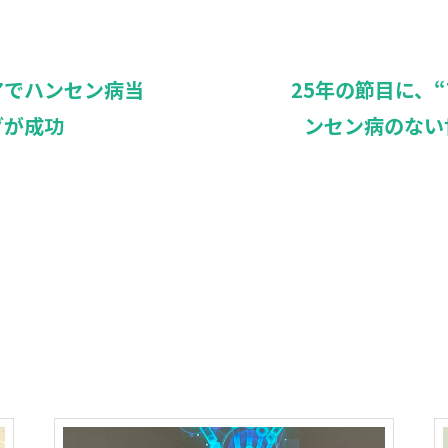
アでハンセン病当
25年の節目に、“The 
グが成功
ンセン病のない