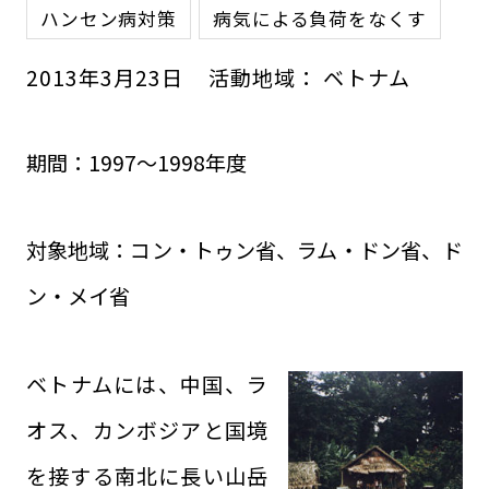
ハンセン病対策
病気による負荷をなくす
2013
年
3
月
23
日
活動地域：
ベトナム
期間：1997～1998年度
対象地域：コン・トゥン省、ラム・ドン省、ド
ン・メイ省
ベトナムには、中国、ラ
オス、カンボジアと国境
を接する南北に長い山岳