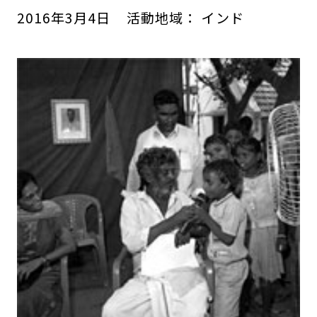
2016
年
3
月
4
日
活動地域：
インド