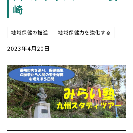
崎
地域保健の推進
地域保健力を強化する
2023
年
4
月
20
日