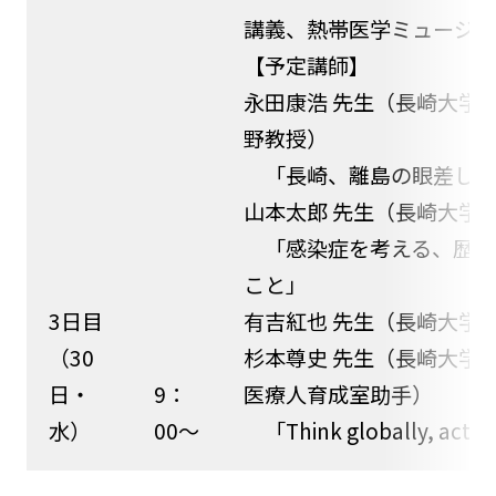
講義、熱帯医学ミュージア
【予定講師】
永田康浩 先生（長崎大学
野教授）
「長崎、離島の眼差し−
山本太郎 先生（長崎大学
「感染症を考える、歴史
こと」
3日目
有吉紅也 先生（長崎大学
（30
杉本尊史 先生（長崎大学
日・
9：
医療人育成室助手）
水）
00～
「Think globally, a