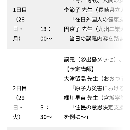
「今、何故、人間の安全
1日目
李節子 先生（長崎県立大
（28
「在日外国人の健康支援
日・
13：
因京子 先生（九州工業大
月）
00～
当日の講義内容を踏まえ
講義（＠出島メッセ）、P
【予定講師】
大津留晶 先生（おおつる
2日目
「原子力災害における健
（29
緑川早苗 先生（宮城学院
日・
8 ：
「住民の意思決定支援に
火）
30～
を例に～」