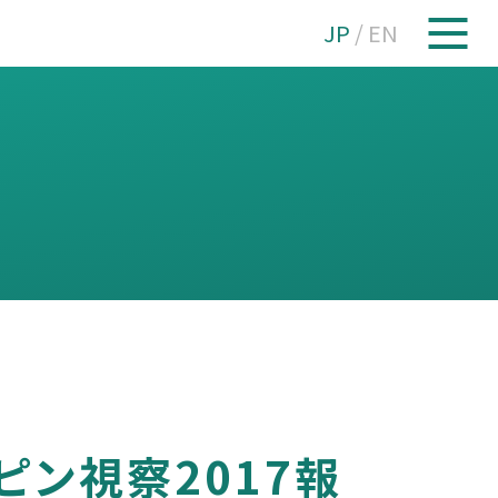
JP
/
EN
ン視察2017報