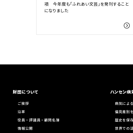
項 今年度も「ふれあい文芸」を発刊すること
になりました
財団について
ハンセン病
ご挨拶
病気によ
沿革
偏見差別
役員・評議員・顧問名簿
歴史を保
情報公開
世界での