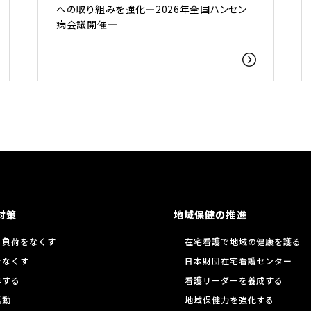
への取り組みを強化―2026年全国ハンセン
病会議開催―
対策
地域保健の推進
る負荷をなくす
在宅看護で地域の健康を護る
をなくす
日本財団在宅看護センター
存する
看護リーダーを養成する
活動
地域保健力を強化する