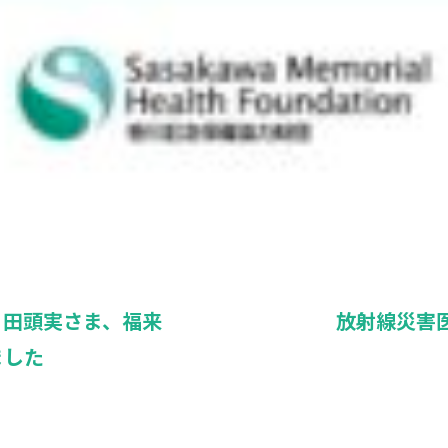
、田頭実さま、福来
放射線災害医
ました