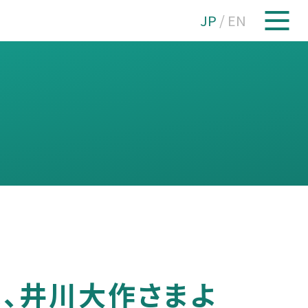
JP
/
EN
、井川大作さまよ