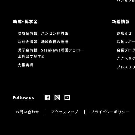
助成・奨学金
新着情報
助成金情報 ハンセン病対策
お知らせ
助成金情報 地域保健の推進
活動レポ
奨学金情報 Sasakawa看護フェロー
会長ブロ
海外留学奨学金
ささへる
支援実績
プレスリ
Follow us
お問い合わせ
アクセスマップ
プライバシーポリシー