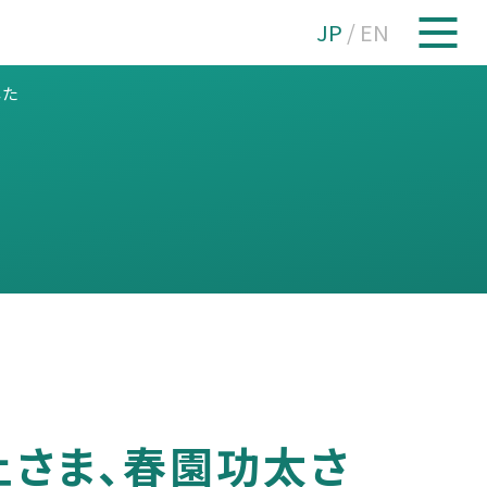
JP
/
EN
した
土さま、春園功太さ