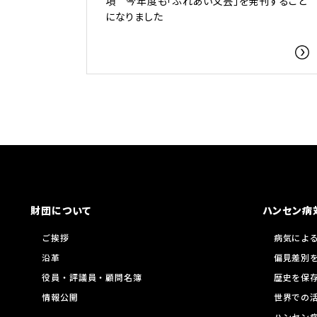
項 今年度も「ふれあい文芸」を発刊すること
になりました
財団について
ハンセン病
ご挨拶
病気によ
沿革
偏見差別
役員・評議員・顧問名簿
歴史を保
情報公開
世界での
ハンセン