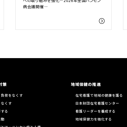
への取り組みを強化―2026年全国ハンセン
病会議開催―
対策
地域保健の推進
る負荷をなくす
在宅看護で地域の健康を護る
をなくす
日本財団在宅看護センター
存する
看護リーダーを養成する
活動
地域保健力を強化する
病とは・ハンセン病と人権