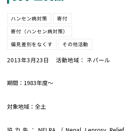
ハンセン病対策
寄付
寄付（ハンセン病対策）
偏見差別をなくす
その他活動
2013
年
3
月
23
日
活動地域：
ネパール
期間：1983年度～
対象地域：全土
協力先：NELRA（Nepal Leprosy Relief