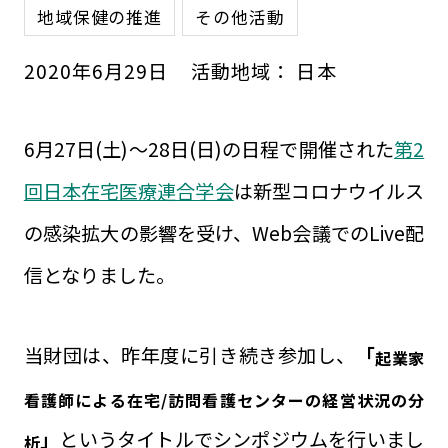
地域保健の推進
その他活動
2020
年
6
月
29
日
活動地域：
日本
6月27日(土)～28日(日)の日程で開催された
第2
回日本在宅医療連合学会
は新型コロナウイルス
の感染拡大の影響を受け、Web会議でのLive配
信となりました。
当財団は、昨年度に引き続き参加し、
「
起業家
看護師による在宅/訪問看護センターの経営状況の分
」
というタイトルでシンポジウムを行いまし
析