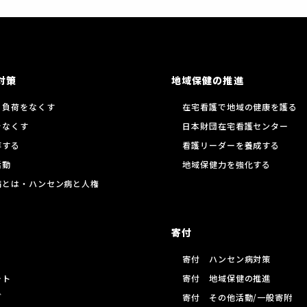
対策
地域保健の推進
る負荷をなくす
在宅看護で地域の健康を護る
をなくす
日本財団在宅看護センター
存する
看護リーダーを養成する
活動
地域保健力を強化する
病とは・ハンセン病と人権
寄付
寄付 ハンセン病対策
ート
寄付 地域保健の推進
グ
寄付 その他活動/一般寄附