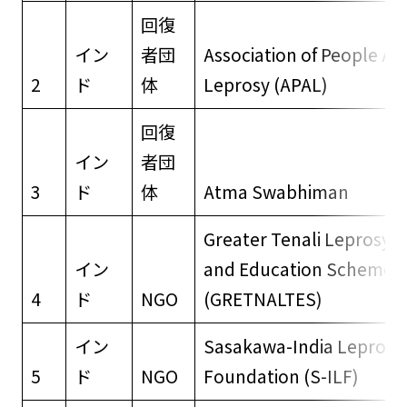
回復
イン
者団
Association of People Af
2
ド
体
Leprosy (APAL)
回復
イン
者団
3
ド
体
Atma Swabhiman
Greater Tenali Leprosy 
イン
and Education Scheme S
4
ド
NGO
(GRETNALTES)
イン
Sasakawa-India Leprosy
5
ド
NGO
Foundation (S-ILF)