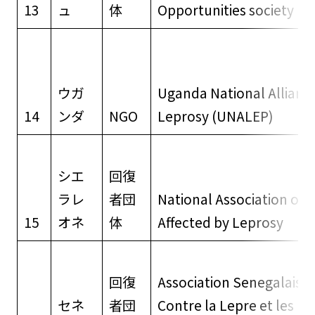
13
ュ
体
Opportunities society (A
ウガ
Uganda National Alliance
14
ンダ
NGO
Leprosy (UNALEP)
シエ
回復
ラレ
者団
National Association of 
15
オネ
体
Affected by Leprosy (N
回復
Association Senegalaise 
セネ
者団
Contre la Lepre et les M