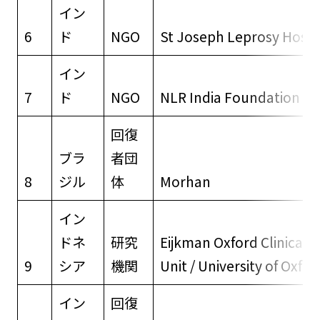
イン
6
ド
NGO
St Joseph Leprosy Hospi
イン
7
ド
NGO
NLR India Foundation
回復
ブラ
者団
8
ジル
体
Morhan
イン
ドネ
研究
Eijkman Oxford Clinical 
9
シア
機関
Unit / University of Oxfor
イン
回復