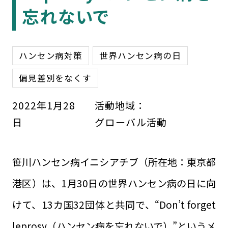
忘れないで
ハンセン病対策
世界ハンセン病の日
偏見差別をなくす
2022
年
1
月
28
活動地域：
日
グローバル活動
笹川ハンセン病イニシアチブ（所在地：東京都
港区）は、1月30日の世界ハンセン病の日に向
けて、13カ国32団体と共同で、“Don’t forget
leprosy（ハンセン病を忘れないで）”というメ