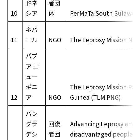
ドネ
者団
10
シア
体
PerMaTa South Sulawesi
ネパ
11
ール
NGO
The Leprosy Mission Nep
パプ
ア ニ
ュー
ギニ
The Leprosy Mission Pa
12
ア
NGO
Guinea (TLM PNG)
バン
グラ
回復
Advancing Leprosy and
デシ
者団
disadvantaged peoples