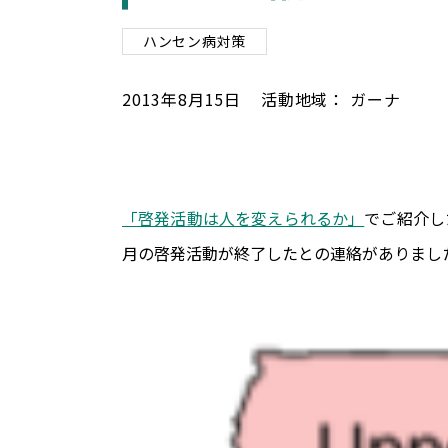
ハンセン病対策
2013
年
8
月
15
日
活動地域：
ガーナ
「啓発活動は人を変えられるか」
でご紹介し
月の啓発活動が終了したとの連絡がありまし