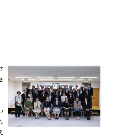
財
各
わ
た
え