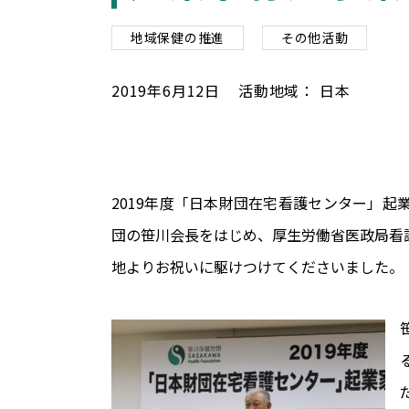
地域保健の推進
その他活動
2019
年
6
月
12
日
活動地域：
日本
2019年度「日本財団在宅看護センター」起
団の笹川会長をはじめ、厚生労働省医政局看
地よりお祝いに駆けつけてくださいました。