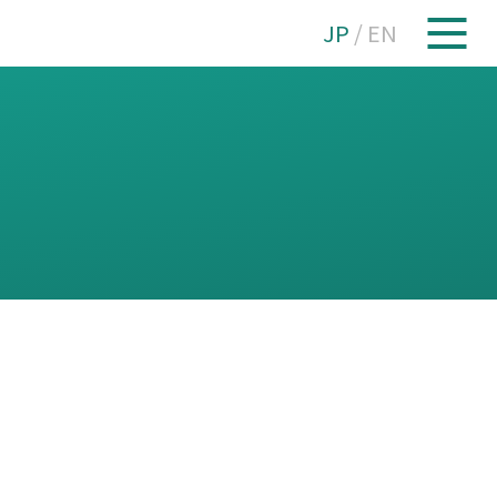
JP
/
EN