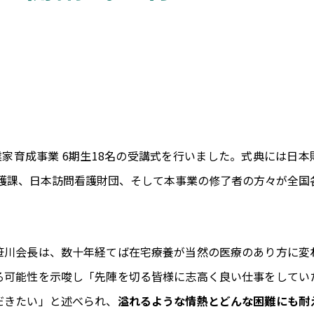
業家育成事業 6期生18名の受講式を行いました。式典には日本
護課、日本訪問看護財団、そして本事業の修了者の方々が全国
笹川会長は、数十年経てば在宅療養が当然の医療のあり方に変
る可能性を示唆し「先陣を切る皆様に志高く良い仕事をしてい
だきたい」と述べられ、
溢れるような情熱とど
んな困難にも耐