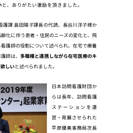
い
と、ありがたい激励を頂き
ました。
看護課 島田陽子課長の代読、長谷川洋子様か
高齢化に伴う患者・住民のニーズの変化と、飛
る看護師の役割について述べられ、在宅で療養
看護師は、
多職種と連携しながら在宅医療のキ
て欲しい
と述べられました。
日本訪問看護財団か
らは長年、訪問看護
ステーションを運
営・発展させられた
平原優美事務局次長