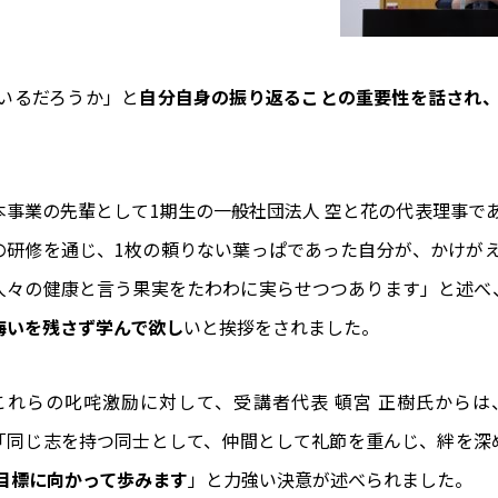
いるだろうか」と
自分自身の振り返ることの重要性を話され
本事業の先輩として1期生の一般社団法人 空と花の代表理事で
の研修を通じ、1枚の頼りない葉っぱであった自分が、かけが
人々の健康と言う果実をたわわに実らせつつあります」と述べ
悔いを残さず学んで欲し
いと挨拶をされました。
これらの叱咤激励に対して、受講者代表 頓宮 正樹氏からは
「同じ志を持つ同士として、仲間として礼節を重んじ、絆を深
目標に向かって歩みます
」と力強い決意が述べられました。