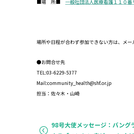
■場 所■
一般社団法人医療看護１１０番
場所や日程が合わず参加できない方は、メール
●お問合せ先
TEL:03-6229-5377
Mail:community_health@shf.or.jp
担当：佐々木・山崎
98号大使メッセージ：バング