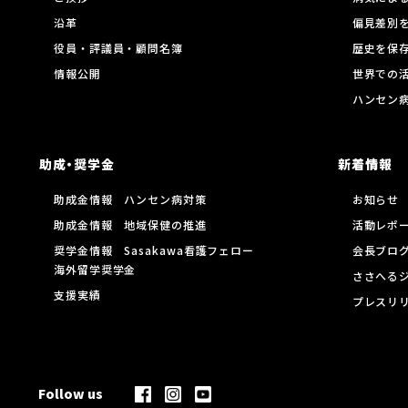
沿革
偏見差別
役員・評議員・顧問名簿
歴史を保
情報公開
世界での
ハンセン
助成・奨学金
新着情報
助成金情報 ハンセン病対策
お知らせ
助成金情報 地域保健の推進
活動レポ
奨学金情報 Sasakawa看護フェロー
会長ブロ
海外留学奨学金
ささへる
支援実績
プレスリ
Follow us