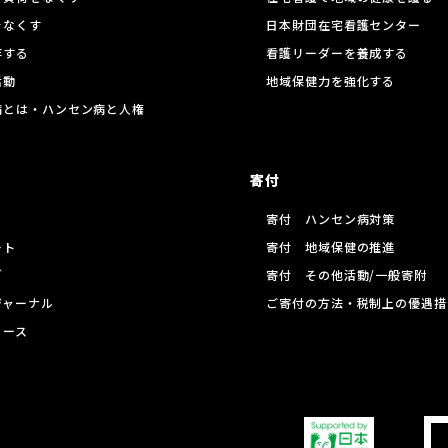
をなくす
日本財団在宅看護センター
存する
看護リーダーを養成する
活動
地域保健力を強化する
病とは・ハンセン病と人権
寄付
寄付 ハンセン病対策
ート
寄付 地域保健の推進
グ
寄付 その他活動/一般寄附
ジャーナル
ご寄付の方法・税制上の優遇措
リース