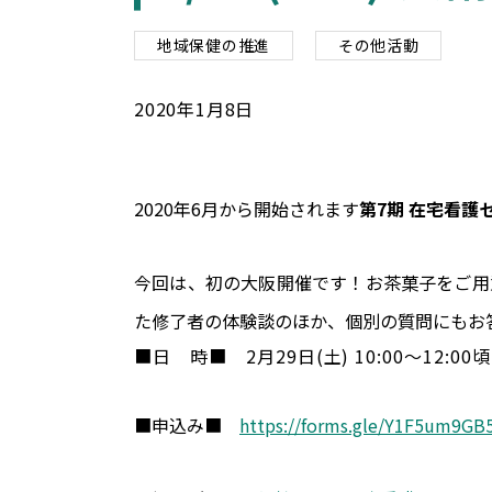
地域保健の推進
その他活動
2020
年
1
月
8
日
2020年6月から開始されます
第7期 在宅看護
今回は、初の大阪開催です！お茶菓子をご用
た修了者の体験談のほか、個別の質問にもお
■日 時■
2月29日(土) 10:00～12:00頃
■申込み■
https://forms.gle/Y1F5um9G