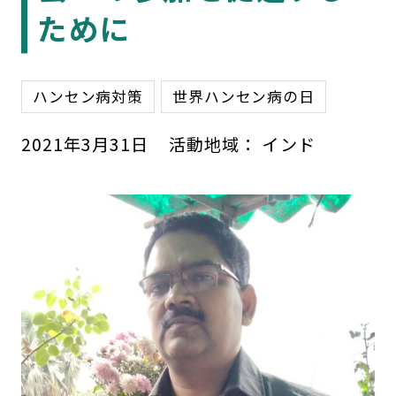
ために
ハンセン病対策
世界ハンセン病の日
2021
年
3
月
31
日
活動地域：
インド