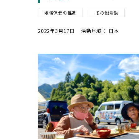
地域保健の推進
その他活動
2022
年
3
月
17
日
活動地域：
日本