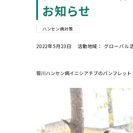
お知らせ
ハンセン病対策
2022
年
5
月
23
日
活動地域：
グローバル
笹川ハンセン病イニシアチブのパンフレット