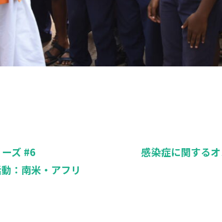
ズ #6
感染症に関するオ
制圧活動：南米・アフリ