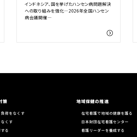
インドネシア、国を挙げたハンセン病問題解決
への取り組みを強化―2026年全国ハンセン
病会議開催―
対策
地域保健の推進
る負荷をなくす
在宅看護で地域の健康を護る
をなくす
日本財団在宅看護センター
存する
看護リーダーを養成する