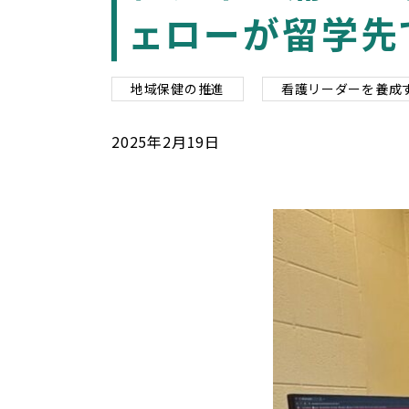
ェローが留学先
地域保健の推進
看護リーダーを養成
2025
年
2
月
19
日