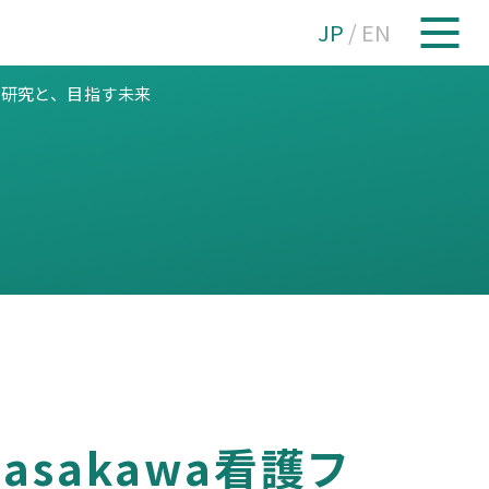
JP
/
EN
痛研究と、目指す未来
sakawa看護フ