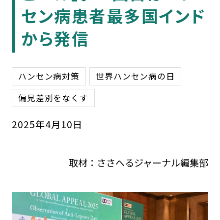
セン病患者最多国インド
から発信
ハンセン病対策
世界ハンセン病の日
偏見差別をなくす
2025
年
4
月
10
日
取材：ささへるジャーナル編集部