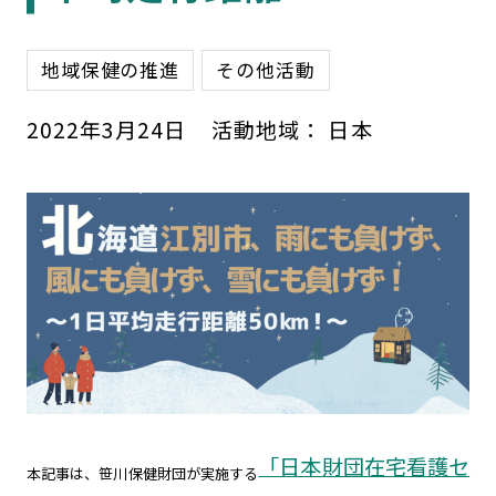
地域保健の推進
その他活動
2022
年
3
月
24
日
活動地域：
日本
「日本財団在宅看護セ
本記事は、笹川保健財団が実施する