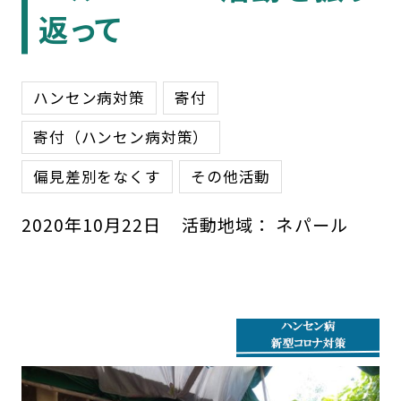
返って
ハンセン病対策
寄付
寄付（ハンセン病対策）
偏見差別をなくす
その他活動
2020
年
10
月
22
日
活動地域：
ネパール