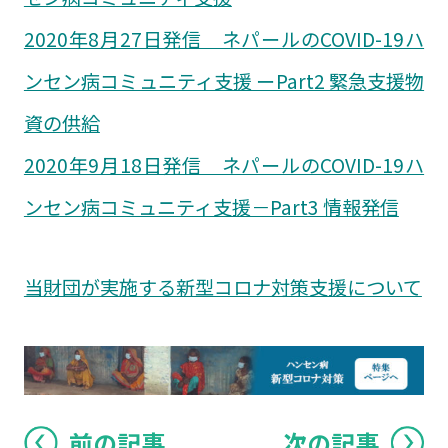
2020年8月27日発信 ネパールのCOVID-19ハ
ンセン病コミュニティ支援 ーPart2 緊急支援物
資の供給
2020年9月18日発信 ネパールのCOVID-19ハ
ンセン病コミュニティ支援－Part3 情報発信
当財団が実施する新型コロナ対策支援について
前の記事
次の記事