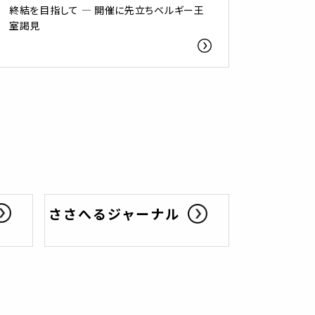
終結を目指して ― 開催に先立ちベルギー王
室謁見
ささへるジャーナル