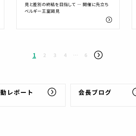
見と差別の終結を目指して ― 開催に先立ち
ベルギー王室謁見
1
2
3
4
…
6
活動レポート
会長ブログ