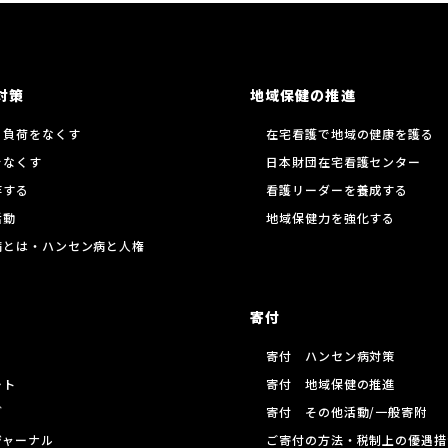
対策
地域保健の推進
る負荷をなくす
在宅看護で地域の健康を護る
をなくす
日本財団在宅看護センター
存する
看護リーダーを養成する
活動
地域保健力を強化する
病とは・ハンセン病と人権
寄付
寄付 ハンセン病対策
ート
寄付 地域保健の推進
グ
寄付 その他活動/一般寄附
ジャーナル
ご寄付の方法・税制上の優遇措