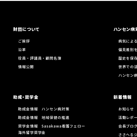
財団について
ハンセン病
ご挨拶
病気によ
沿革
偏見差別
役員・評議員・顧問名簿
歴史を保
情報公開
世界での
ハンセン
助成・奨学金
新着情報
助成金情報 ハンセン病対策
お知らせ
助成金情報 地域保健の推進
活動レポ
奨学金情報 Sasakawa看護フェロー
会長ブロ
海外留学奨学金
ささへる