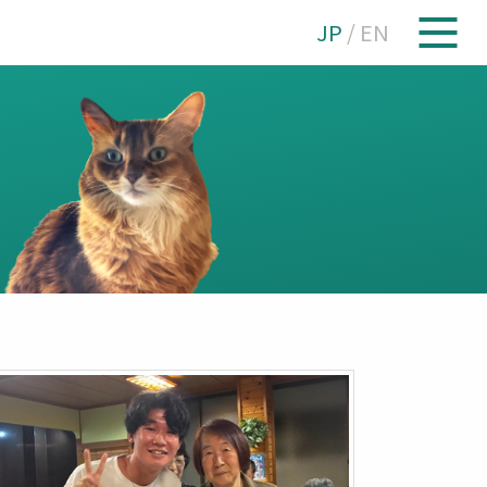
JP
/
EN