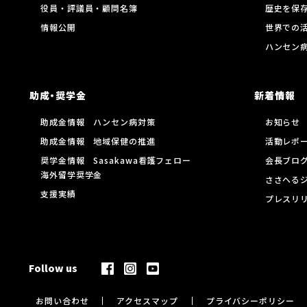
役員・評議員・顧問名簿
歴史を保
情報公開
世界での
ハンセン
助成・奨学金
新着情報
助成金情報 ハンセン病対策
お知らせ
助成金情報 地域保健の推進
活動レポ
奨学金情報 Sasakawa看護フェロー
会長ブロ
海外留学奨学金
ささへる
支援実績
プレスリ
Follow us
お問い合わせ
アクセスマップ
プライバシーポリシー