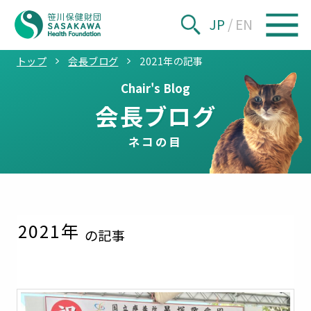
JP
/
EN
トップ
会長ブログ
2021年の記事
Chair's Blog
会長ブログ
ネコの目
2021
年
の記事